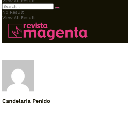
View All Result
No Result
View All Result
Candelaria Penido