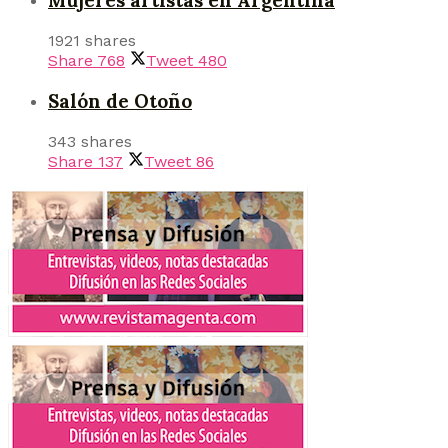
Mujeres artistas en Argentina
1921 shares
Share
768
Tweet
480
Salón de Otoño
343 shares
Share
137
Tweet
86