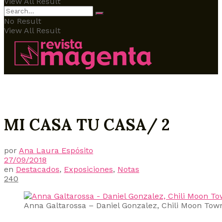
View All Result
No Result
View All Result
MI CASA TU CASA/ 2
por
Ana Laura Espósito
27/09/2018
en
Destacados
,
Exposiciones
,
Notas
240
Anna Galtarossa – Daniel Gonzalez, Chili Moon Tow