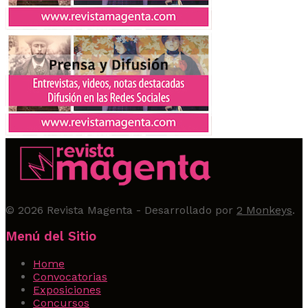
© 2026
Revista Magenta
- Desarrollado por
2 Monkeys
.
Menú del Sitio
Home
Convocatorias
Exposiciones
Concursos