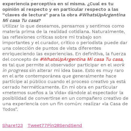
experiencia perceptiva en sí misma. ¿Cual es tu
opinión al respecto y en particular respecto a las
“claves de lectura” para la obra
#WhatsUpArgentina
Mi casa Tu casa
?
Utilizar lo que deseamos, pensamos y sentimos como
materia prima de la realidad cotidiana. Naturalmente,
las reflexiones críticas sobre mi trabajo son
importantes y el curador, critico o periodista puede dar
una colección de puntos de vista diferentes
enriqueciendo las experiencias. En definitiva, la fuerza
del concepto de
#WhatsUpArgentina Mi casa Tu casa
,
es tal que permite al observador participar en el
work
in progress
sin alterar mi idea base. Esto es muy raro
en el arte contemporánea que generalmente hace
partícipe al público cuando el proceso creativo ya está
cerrado herméticamente. En mi obra en particular
«metemos sueños a la Vida» dándole al espectador la
posibilidad de convertirse en un compañero creativo de
una experiencia con un fin común: realizar «la Casa de
Todos”.
Share
123
Tweet
77
Pin
28
Send
Send