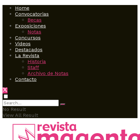
Home
Convocatorias
Becas
Exposiciones
Notas
Concursos
Videos
Destacados
La Revista
Historia
Staff
Archivo de Notas
Contacto
No Result
View All Result