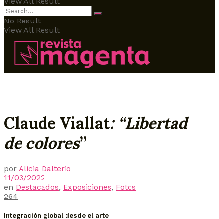
View All Result
No Result
View All Result
Claude Viallat
: “Libertad
de
colores
”
por
Alicia Dalterio
11/03/2022
en
Destacados
,
Exposiciones
,
Fotos
264
Integración global desde el arte