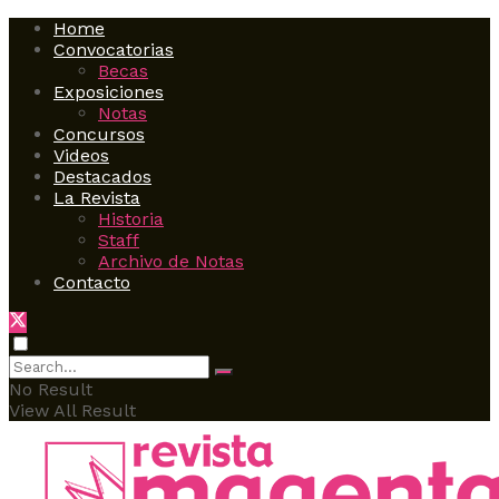
Home
Convocatorias
Becas
Exposiciones
Notas
Concursos
Videos
Destacados
La Revista
Historia
Staff
Archivo de Notas
Contacto
No Result
View All Result