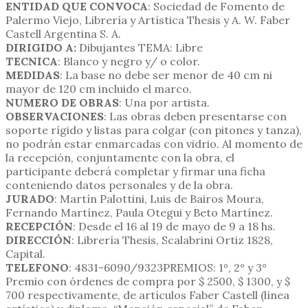
ENTIDAD QUE CONVOCA
: Sociedad de Fomento de
Palermo Viejo, Librería y Artística Thesis y A. W. Faber
Castell Argentina S. A.
DIRIGIDO A:
Dibujantes TEMA: Libre
TECNICA
: Blanco y negro y/ o color.
MEDIDAS
: La base no debe ser menor de 40 cm ni
mayor de 120 cm incluido el marco.
NUMERO DE OBRAS
: Una por artista.
OBSERVACIONES
: Las obras deben presentarse con
soporte rígido y listas para colgar (con pitones y tanza),
no podrán estar enmarcadas con vidrio. Al momento de
la recepción, conjuntamente con la obra, el
participante deberá completar y firmar una ficha
conteniendo datos personales y de la obra.
JURADO
: Martín Palottini, Luis de Bairos Moura,
Fernando Martínez, Paula Otegui y Beto Martínez.
RECEPCIÓN
: Desde el 16 al 19 de mayo de 9 a 18 hs.
DIRECCIÓN
: Librería Thesis, Scalabrini Ortiz 1828,
Capital.
TELEFONO
: 4831-6090/9323PREMIOS: 1º, 2° y 3°
Premio con órdenes de compra por $ 2500, $ 1300, y $
700 respectivamente, de artículos Faber Castell (línea