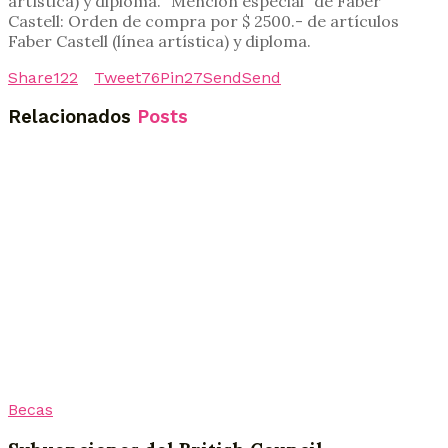
artística) y diploma. “Mención especial” de Faber
Castell: Orden de compra por $ 2500.- de artículos
Faber Castell (línea artística) y diploma.
Share
122
Tweet
76
Pin
27
Send
Send
Relacionados
Posts
Becas