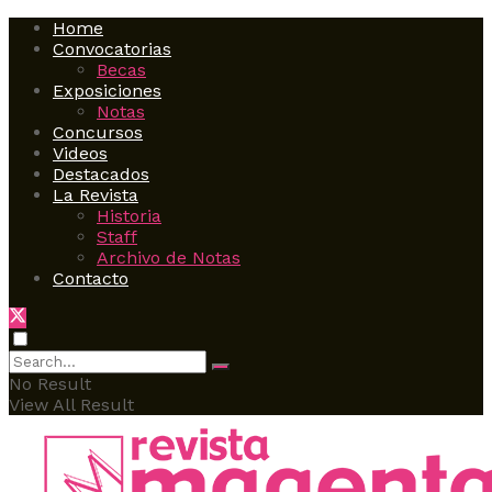
Home
Convocatorias
Becas
Exposiciones
Notas
Concursos
Videos
Destacados
La Revista
Historia
Staff
Archivo de Notas
Contacto
No Result
View All Result