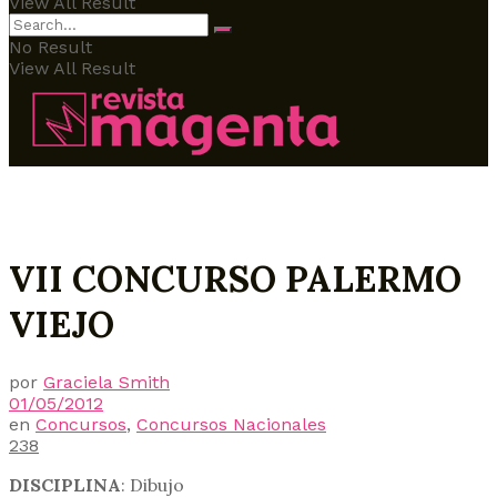
View All Result
No Result
View All Result
VII CONCURSO PALERMO
VIEJO
por
Graciela Smith
01/05/2012
en
Concursos
,
Concursos Nacionales
238
DISCIPLINA
: Dibujo