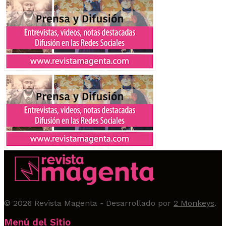
© 2026
Revista Magenta
- Desarrollado por
2 Monkeys
.
Menú del Sitio