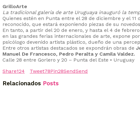
GrilloArte
La tradicional galería de arte Uruguaya inauguró la te
Quienes estén en Punta entre el 28 de diciembre y el 11 
reconocido, que estará exponiendo piezas de su novedos
En tanto, a partir del 20 de enero, y hasta el 4 de febre
en las grandes ferias internacionales de arte, expone por
psicólogo devenido artista plástico, dueño de una percep
Entre otros artistas destacados se expondrán obras de
J
Manuel De Francesco, Pedro Peralta y Camila Valdez.
Calle 28 entre Gorlero y 20 – Punta del Este • Uruguay
Share
124
Tweet
78
Pin
28
Send
Send
Relacionados
Posts