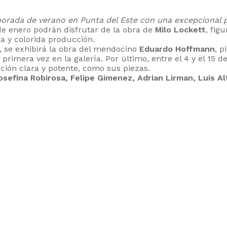
mporada de verano en Punta del Este con una excepcional
de enero podrán disfrutar de la obra de
Milo Lockett
, fig
a y colorida producción.
ro, se exhibirá la obra del mendocino
Eduardo Hoffmann
, p
 primera vez en la galería. Por último, entre el 4 y el 15 
ción clara y potente, como sus piezas.
osefina Robirosa, Felipe Gimenez, Adrian Lirman, Luis Alti