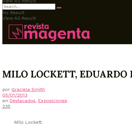
View All Result
No Result
View All Result
MILO LOCKETT, EDUARDO 
por
Graciela Smith
05/01/2013
en
Destacados
,
Exposiciones
235
Milo Lockett