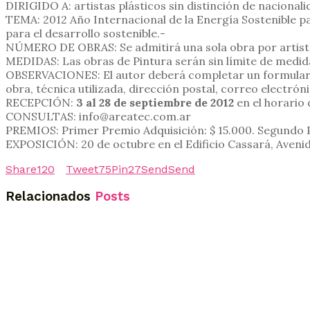
DIRIGIDO A: artistas plásticos sin distinción de nacionali
TEMA: 2012 Año Internacional de la Energía Sostenible p
para el desarrollo sostenible.-
NÚMERO DE OBRAS: Se admitirá una sola obra por artista,
MEDIDAS: Las obras de Pintura serán sin límite de medida
OBSERVACIONES: El autor deberá completar un formulario
obra, técnica utilizada, dirección postal, correo electróni
RECEPCIÓN:
3 al 28 de septiembre de 2012
en el horario 
CONSULTAS: info@areatec.com.ar
PREMIOS: Primer Premio Adquisición: $ 15.000. Segundo 
EXPOSICIÓN: 20 de octubre en el Edificio Cassará, Aven
Share
120
Tweet
75
Pin
27
Send
Send
Relacionados
Posts