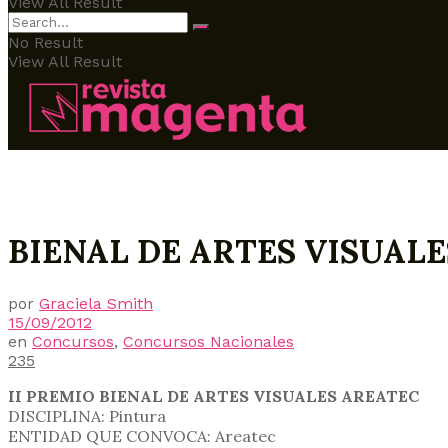
View All Result
No Result
View All Result
BIENAL DE ARTES VISUALE
por
Graciela Smith
15/09/2012
en
Concursos
,
Concursos Nacionales
235
II PREMIO BIENAL DE ARTES VISUALES AREATEC
DISCIPLINA: Pintura
ENTIDAD QUE CONVOCA: Areatec