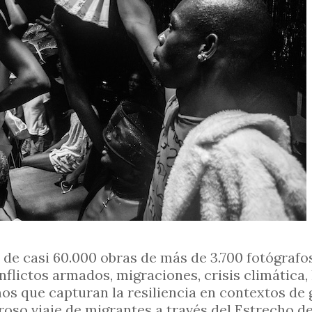
de casi 60.000 obras de más de 3.700 fotógrafos 
nflictos armados, migraciones, crisis climática
mos que capturan la resiliencia en contextos d
roso viaje de migrantes a través del Estrecho de