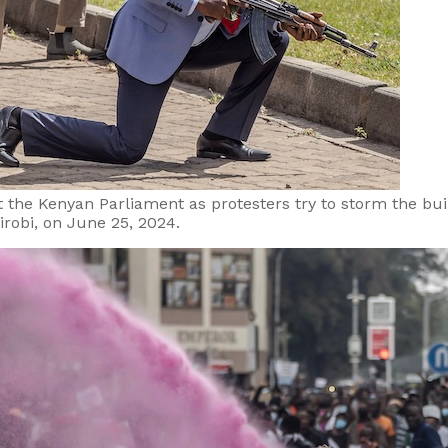
t the Kenyan Parliament as protesters try to storm the buil
robi, on June 25, 2024.