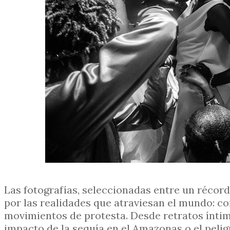
Las fotografías, seleccionadas entre un récord 
por las realidades que atraviesan el mundo: co
movimientos de protesta. Desde retratos ínti
impacto de la sequía en el Amazonas o el pelig