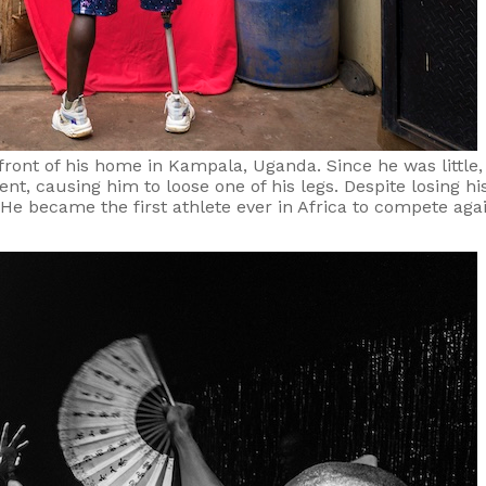
ont of his home in Kampala, Uganda. Since he was little
t, causing him to loose one of his legs. Despite losing hi
e became the first athlete ever in Africa to compete agai