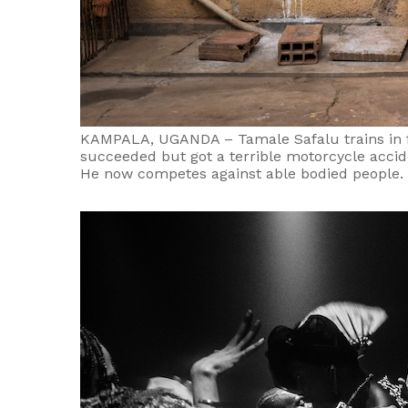
KAMPALA, UGANDA – Tamale Safalu trains in fr
succeeded but got a terrible motorcycle acciden
He now competes against able bodied people. H