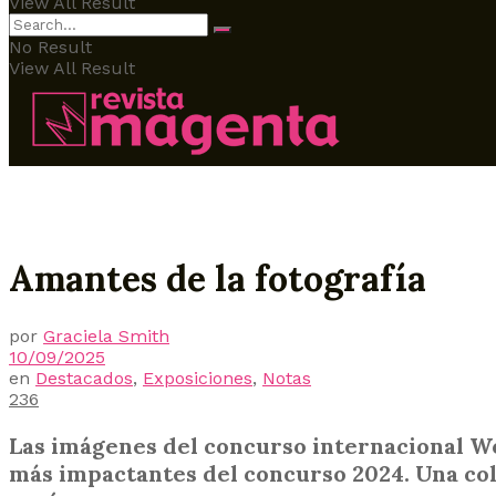
View All Result
No Result
View All Result
Amantes de la fotografía
por
Graciela Smith
10/09/2025
en
Destacados
,
Exposiciones
,
Notas
236
Las imágenes del concurso internacional Wor
más impactantes del concurso 2024. Una col